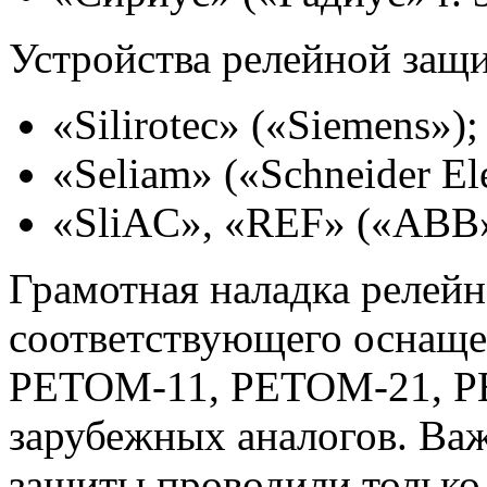
Устройства релейной защи
«Silirotec» («Siemens»);
«Seliam» («Schneider Ele
«SliAC», «REF» («ABB»
Грамотная наладка релейн
соответствующего оснащен
РЕТОМ-11, РЕТОМ-21, Р
зарубежных аналогов. Ва
защиты проводили только