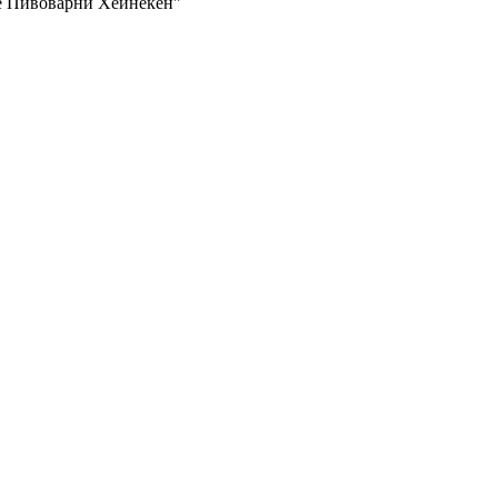
е Пивоварни Хейнекен"