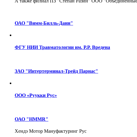
А также филиал ПЗ "Степан Разин" ООО "Объединенны
ОАО "Вимм-Билль-Данн"
ФГУ НИИ Травматологии им. Р.Р. Вредена
ЗАО "Интертерминал-Трейд Парнас"
ООО «Руукки Рус»
ОАО "НММR"
Хендэ Мотор Мануфактуринг Рус