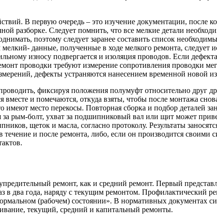
ствий. В первую очередь – это изучение документации, после к
ой разборке. Следует помнить, что все мелкие детали необход
днимать, поэтому следует заранее составить список необходимы
мелкий- данные, полученные в ходе мелкого ремонта, следует ис
ильному износу подвергается и изоляция проводов. Если дефект
й ремонт проводки требуют измерение сопротивления проводки м
змерений, дефекты устраняются нанесением временной новой из
роводить, фиксируя положения полумуфт относительно друг дру
 вместе и помечаются, откуда взяты, чтобы после монтажа снов
то имеют место перекосы. Повторная сборка и подбор деталей з
ся за рым-болт, ухват за подшипниковый вал или щит может прив
пников, щеток и масла, согласно протоколу. Результаты заносят
в течение и после ремонта, либо, если он производится своими
тактов.
предительный ремонт, как и средний ремонт. Первый представл
раз в два года, наряду с текущим ремонтом. Профилактический р
нормальном (рабочем) состоянии». В нормативных документах с
живание, текущий, средний и капитальный ремонты.