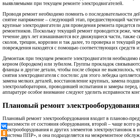
выявляемыми при текущем ремонте электродвигателей.
Проводя ремонт необходимо помнить о последовательности дей
снятие напряжение – следующий этап, предшествующий частичн
крупные электродвигатели для проведения ремонта придется по
ремонтников. Поскольку текущий ремонт проводится реже, чем 
течение двух лет изнашиваются все движущиеся части, также с
сколов, трещин, коррозии и так далее, то проверка и текущи
повреждения находятся с помощью соответствующих средств и
Демонтаж при текущем ремонте электродвигателя необходимо п
керном (бородком) или зубилом. Группы прокладок связываются
фланцы и другие детали, чтобы после сборки не выяснилось, ч
снятия электродвигателя с постели: для этого лебедка цепляет
замена мелких деталей, восстановление крупных, замена подши
электролаборатории, проводившей испытания и замеры перед, 
аппаратуре особое внимание следуют уделить исправности кон
Плановый ремонт электрооборудования
Плановый ремонт электрооборудования входит в планово-преду
зависимости от состояния оборудования, второй – чаще всего 
электрооборудования и других элементов электроустановок в 
«система ППР», и она подразделяется на межремонтное обслу