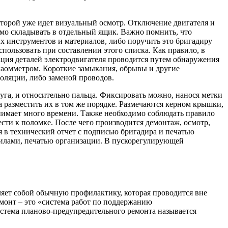
оторой уже идет визуальный осмотр. Отключение двигателя и
имо складывать в отдельный ящик. Важно помнить, что
х инструментов и материалов, либо поручить это бригадиру
пользовать при составлении этого списка. Как правило, в
ация деталей электродвигателя проводится путем обнаружения
егаомметром. Короткие замыкания, обрывы и другие
оляции, либо заменой проводов.
га, и относительно пальца. Фиксировать можно, нанося метки
а разместить их в том же порядке. Размечаются керном крышки,
анимает много времени. Также необходимо соблюдать правило
ести к поломке. После чего производится демонтаж, осмотр,
ся в технический отчет с подписью бригадира и печатью
 силами, печатью организации. В пускорегулирующей
яет собой обычную профилактику, которая проводится вне
емонт – это «система работ по поддержанию
истема планово-предупредительного ремонта называется