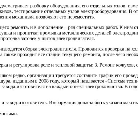
дусматривает разборку оборудования, его отдельных узлов, изм
эскизов, тестирование отдельных узлов электрооборудования. В 
ления механизма позволяют его переместить.
его ремонта, и в дополнение – ряд специальных работ. К ним о
, сушка и пропитка; промывка металлических деталей электродв
 проточка заточек у щитов электродвигателя.
зводится сборка электродвигателя. Проводится проверка на холос
 также проходит все стадии текущего ремонта, после чего необ
ерка и регулировка реле и тепловой защиты; 3. Ремонт кожухов,
ком редко, организации требуется составить график его провед
щура, изданным в 2008 году, который называется «Система техн
авода-изготовителя на каждый объект электрохозяйства. В годо
я и завод-изготовитель. Информация должна быть указана максим
монтами.