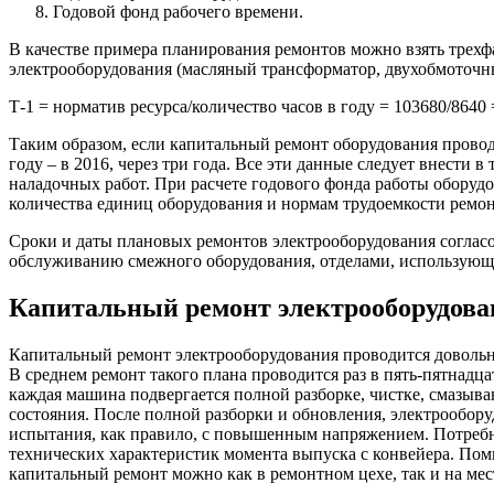
Годовой фонд рабочего времени.
В качестве примера планирования ремонтов можно взять трехф
электрооборудования (масляный трансформатор, двухобмоточн
Т-1 = норматив ресурса/количество часов в году = 103680/8640 =
Таким образом, если капитальный ремонт оборудования проводил
году – в 2016, через три года. Все эти данные следует внести 
наладочных работ. При расчете годового фонда работы оборудов
количества единиц оборудования и нормам трудоемкости ремон
Сроки и даты плановых ремонтов электрооборудования согла
обслуживанию смежного оборудования, отделами, использующи
Капитальный ремонт электрооборудова
Капитальный ремонт электрооборудования проводится довольно
В среднем ремонт такого плана проводится раз в пять-пятнадца
каждая машина подвергается полной разборке, чистке, смазыва
состояния. После полной разборки и обновления, электрообору
испытания, как правило, с повышенным напряжением. Потребно
технических характеристик момента выпуска с конвейера. Пом
капитальный ремонт можно как в ремонтном цехе, так и на мест