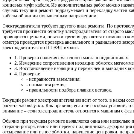
концевых муфт кабеля. Из дополнительных работ можно назват
случаях текущий ремонт подразумевает и перекладку частей 
кабельной линии повышенным напряжением.
Электродвигатели требуют другого вида ремонта. По протоколу
требуется произвести очистку электродвигателя от старого мас
проводится щетками, остатки грязи выдуваются с помощью ком
осмотра проводится проверка аксиального и радиального зазор
электродвигателя по ПТЭЭП входит:
1. Проверка наличия смазочного масла в подшипниках.
2. Измерение сопротивления изоляции обмоток мегаомме
3. Восстановление изоляции у перемычек и выводных ко
4. Проверка:
- исправности заземления;
- натяжения ремня;
- правильности подбора плавких вставок.
Текущий ремонт электродвигателя зависит от того, в каком сос
расчета часов/сутки. Как правило, если нет особых условий, т
внимание – если электродвигатель относится к машинам с фаз
Обычно при текущем ремонте выявляется одна или несколько п
стержни ротора, износ или перекос подшипников, деформация 
отсыревание или износ обмотки, нарушение центровки, неправ