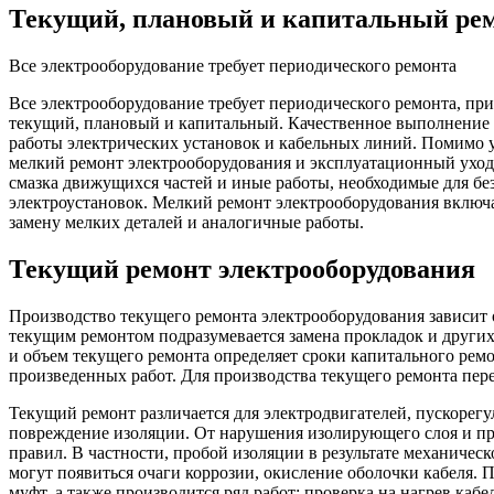
Текущий, плановый и капитальный рем
Все электрооборудование требует периодического ремонта
Все электрооборудование требует периодического ремонта, пр
текущий, плановый и капитальный. Качественное выполнение в
работы электрических установок и кабельных линий. Помимо 
мелкий ремонт электрооборудования и эксплуатационный уход
смазка движущихся частей и иные работы, необходимые для б
электроустановок. Мелкий ремонт электрооборудования включ
замену мелких деталей и аналогичные работы.
Текущий ремонт электрооборудования
Производство текущего ремонта электрооборудования зависит о
текущим ремонтом подразумевается замена прокладок и других
и объем текущего ремонта определяет сроки капитального рем
произведенных работ. Для производства текущего ремонта пере
Текущий ремонт различается для электродвигателей, пускорегу
повреждение изоляции. От нарушения изолирующего слоя и пр
правил. В частности, пробой изоляции в результате механиче
могут появиться очаги коррозии, окисление оболочки кабеля.
муфт, а также производится ряд работ: проверка на нагрев каб