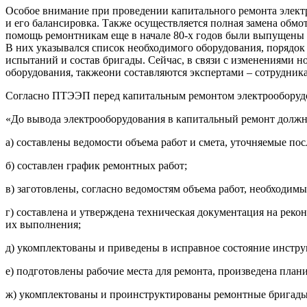
Особое внимание при проведении капитального ремонта электро
и его балансировка. Также осуществляется полная замена обмо
помощь ремонтникам еще в начале 80-х годов были выпущены 
В них указывался список необходимого оборудования, порядо
испытаний и состав бригады. Сейчас, в связи с изменениями 
оборудования, такжеони составляются экспертами – сотрудник
Согласно ПТЭЭП перед капитальным ремонтом электрооборудо
«До вывода электрооборудования в капитальный ремонт должн
а) составлены ведомости объема работ и смета, уточняемые по
б) составлен график ремонтных работ;
в) заготовлены, согласно ведомостям объема работ, необходимы
г) составлена и утверждена техническая документация на рек
их выполнения;
д) укомплектованы и приведены в исправное состояние инстр
е) подготовлены рабочие места для ремонта, произведена план
ж) укомплектованы и проинструктированы ремонтные бригады