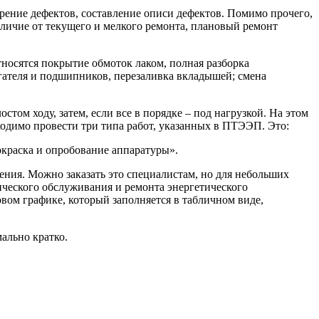
ерение дефектов, составление описи дефектов. Помимо прочего,
отличие от текущего и мелкого ремонта, плановый ремонт
тносятся покрытие обмоток лаком, полная разборка
игателя и подшипников, перезаливка вкладышей; смена
том ходу, затем, если все в порядке – под нагрузкой. На этом
ходимо провести три типа работ, указанных в ПТЭЭП. Это:
 окраска и опробование аппаратуры».
ения. Можно заказать это специалистам, но для небольших
ического обслуживания и ремонта энергетического
вом графике, который заполняется в табличном виде,
ально кратко.