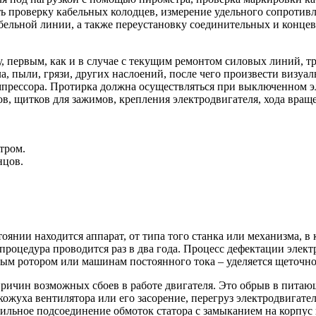
ь проверку кабельных колодцев, измерение удельного сопротивл
кабельной линии, а также переустановку соединительных и кон
, первым, как и в случае с текущим ремонтом силовых линий, тр
ла, пыли, грязи, других наслоений, после чего произвести визу
прессора. Протирка должна осуществляться при выключенном эл
ов, щитков для зажимов, крепления электродвигателя, хода вращ
тром.
нцов.
тоянии находится аппарат, от типа того станка или механизма, в
о процедура проводится раз в два года. Процесс дефектации элек
ным ротором или машинам постоянного тока – уделяется щеточн
ричин возможных сбоев в работе двигателя. Это обрыв в питающ
кожуха вентилятора или его засорение, перегруз электродвигате
ильное подсоединение обмоток статора с замыканием на корпус