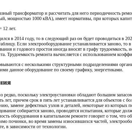
азный трансформатор и рассчитать для него периодичность ремо
ый, мощностью 1000 кВА), имеет нормативы, при которых капит
 12 лет.
ся в 2014 году, то в следующий раз он будет проводиться в 202
в таблицу. Если электрооборудование устанавливается заново, то 
ания и годового простоя иногда вносят в графу трудоемкость, ис
та. Трудоемкость ремонта вычисляется с использованием коэффи
совываются с несколькими структурными подразделениями орга
ми данное оборудование по своему графику, энергетиками.
ния
 редко, поскольку электроустановки обладают большим запасом
ть лет, причем срок в пять лет устанавливается для объектов с 
нию, замене дефектных узлов и деталей, некоторые из которых п
дование собирается заново, проводятся испытания, которые долж
сть оборудования в капитальном ремонте говорит о том, что об
имо починки, во время замены износившихся частей, электрооб
е, в зависимости от технологии.