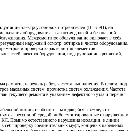
сплуатации электроустановок потребителей (ПТЭЭП), на
испытания оборудования – гарантия долгой и безопасной
обслуживания. Межремонтное обслуживание включает в себя
регулярный наружный осмотр, обтирка и чистка оборудования,
раметров и проверка характеристик элементов
ных частей электрооборудования, подкручивание креплений,
ма ремонта, перечень работ, частота выполнения. В целом, под
тров масляных систем, прочистка систем охлаждения. Частота
чай текущего ремонта в указанием дефектного узла и перечня
бельной линии, особенно – находящейся в земле, это
иях с агрессивной средой, либо смонтированные с нарушением
та КЛ. Помимо естественного нарушения изоляции, в линии
т в себя проверку соединительных муфт, концевых кабельных
беля, осмотр кабельных каналов, проводится проверка нагрев и