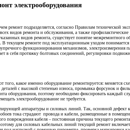
онт электрооборудования
ичем ремонт подразделяется, согласно Правилам технической эк
сех видов ремонта и обслуживания, а также профилактические 
указанных видов ремонта, существует понятие межремонтного 
. В текущем ремонте под эксплуатационным уходом понимается 
езупречного функционирования механизмов, электроизмерения па
ает в себя протяжку болтовых соединений, регулировки подвиж
т того, какое именно оборудование ремонтируется: меняется схе
 деталей с высокой степенью износа, промывка форсунок и филь
онта оборудования, поэтому необходимо фиксировать каждый слу
мещать электрооборудование не требуется.
лирующей аппаратуры и силовых линий. Так, основной дефект ка
обоев тока страдают провода и кабели, размещенные в помещен
ского повреждения кабеля – постоянная причина текущего ремон
 Поэтому для силовых кабельных линий текущий ремонт включае
еля под нагрузкой с помощью пирометра, проверка маркировки ка