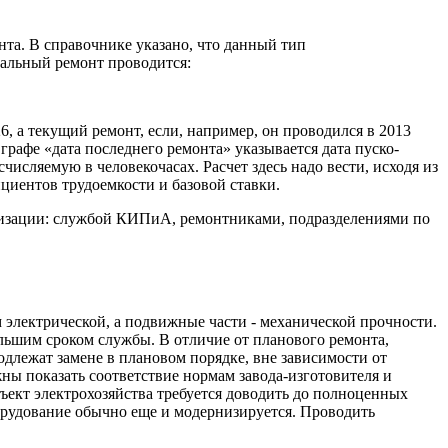
нта. В справочнике указано, что данный тип
альный ремонт проводится:
6, а текущий ремонт, если, например, он проводился в 2013
в графе «дата последнего ремонта» указывается дата пуско-
числяемую в человекочасах. Расчет здесь надо вести, исходя из
циентов трудоемкости и базовой ставки.
низации: службой КИПиА, ремонтниками, подразделениями по
 электрической, а подвижные части - механической прочности.
большим сроком службы. В отличие от планового ремонта,
одлежат замене в плановом порядке, вне зависимости от
ны показать соответствие нормам завода-изготовителя и
ъект электрохозяйства требуется доводить до полноценных
орудование обычно еще и модернизируется. Проводить