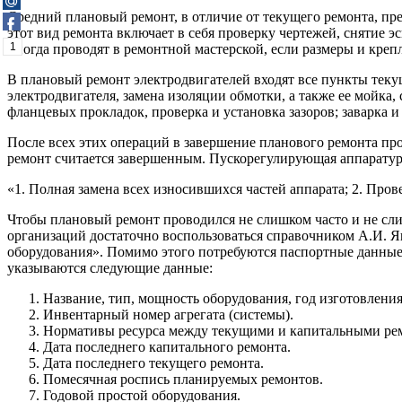
Средний плановый ремонт, в отличие от текущего ремонта, пре
этот вид ремонта включает в себя проверку чертежей, снятие 
1
иногда проводят в ремонтной мастерской, если размеры и креп
В плановый ремонт электродвигателей входят все пункты текущ
электродвигателя, замена изоляции обмотки, а также ее мойка
фланцевых прокладок, проверка и установка зазоров; заварка и
После всех этих операций в завершение планового ремонта прои
ремонт считается завершенным. Пускорегулирующая аппаратура
«1. Полная замена всех износившихся частей аппарата; 2. Пров
Чтобы плановый ремонт проводился не слишком часто и не слиш
организаций достаточно воспользоваться справочником А.И. Я
оборудования». Помимо этого потребуются паспортные данные з
указываются следующие данные:
Название, тип, мощность оборудования, год изготовлени
Инвентарный номер агрегата (системы).
Нормативы ресурса между текущими и капитальными ре
Дата последнего капитального ремонта.
Дата последнего текущего ремонта.
Помесячная роспись планируемых ремонтов.
Годовой простой оборудования.