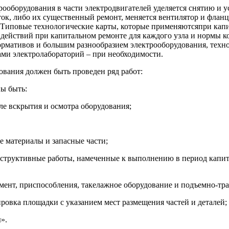
оборудования в части электродвигателей уделяется снятию и ус
ток, либо их существенный ремонт, меняется вентилятор и фланц
Типовые технологические карты, которые применяютсяпри капи
к действий при капитальном ремонте для каждого узла и нормы
нормативов и большим разнообразием электрооборудования, техн
ами электролабораторий – при необходимости.
вания должен быть проведен ряд работ:
ы быть:
сле вскрытия и осмотра оборудования;
е материалы и запасные части;
онструктивные работы, намеченные к выполнению в период капи
умент, приспособления, такелажное оборудование и подъемно-т
ировка площадки с указанием мест размещения частей и деталей;
».